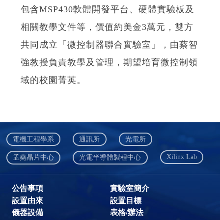
電機工程學系
通訊所
光電所
Xilinx Lab
孟堯晶片中心
光電半導體製程中心
公告事項
實驗室簡介
設置由來
設置目標
儀器設備
表格/辦法