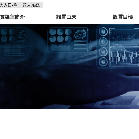
大入口-單一簽入系統
實驗室簡介
設置由來
設置目標