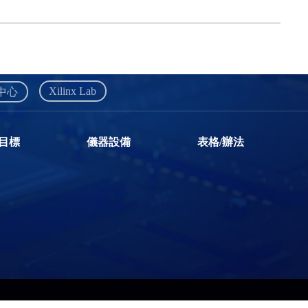
Xilinx Lab
中心
目標
儀器設備
表格/辦法